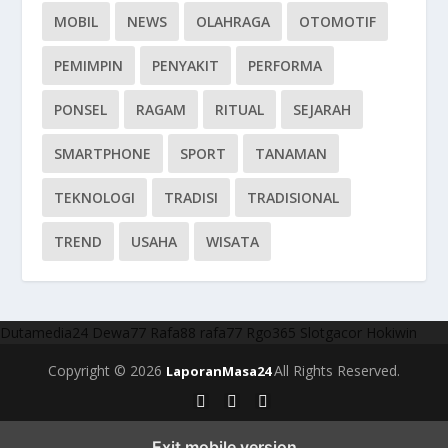
MOBIL
NEWS
OLAHRAGA
OTOMOTIF
PEMIMPIN
PENYAKIT
PERFORMA
PONSEL
RAGAM
RITUAL
SEJARAH
SMARTPHONE
SPORT
TANAMAN
TEKNOLOGI
TRADISI
TRADISIONAL
TREND
USAHA
WISATA
Dutamedia24
Dewa77
Rafa88
rafa77
Rgo365
Slotgacor
Hokiwin
Copyright © 2026
All Rights Reserved.
LaporanMasa24
Exit mobile version