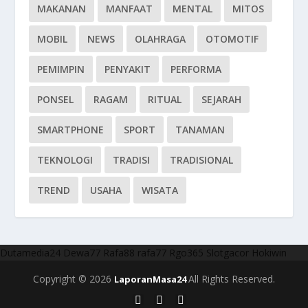
MAKANAN
MANFAAT
MENTAL
MITOS
MOBIL
NEWS
OLAHRAGA
OTOMOTIF
PEMIMPIN
PENYAKIT
PERFORMA
PONSEL
RAGAM
RITUAL
SEJARAH
SMARTPHONE
SPORT
TANAMAN
TEKNOLOGI
TRADISI
TRADISIONAL
TREND
USAHA
WISATA
Dutamedia24
Dewa77
Rafa88
rafa77
Rgo365
Slotgacor
Hokiwin
Copyright © 2026
All Rights Reserved.
LaporanMasa24