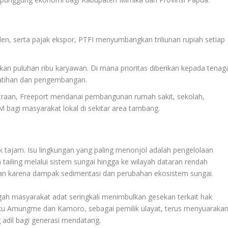
iden, serta pajak ekspor, PTFI menyumbangkan triliunan rupiah setiap
n puluhan ribu karyawan. Di mana prioritas diberikan kepada tenag
latihan dan pengembangan.
raan, Freeport mendanai pembangunan rumah sakit, sekolah,
 bagi masyarakat lokal di sekitar area tambang.
tik tajam. Isu lingkungan yang paling menonjol adalah pengelolaan
 tailing melalui sistem sungai hingga ke wilayah dataran rendah
gan karena dampak sedimentasi dan perubahan ekosistem sungai.
ngah masyarakat adat seringkali menimbulkan gesekan terkait hak
ku Amungme dan Kamoro, sebagai pemilik ulayat, terus menyuaraka
adil bagi generasi mendatang.