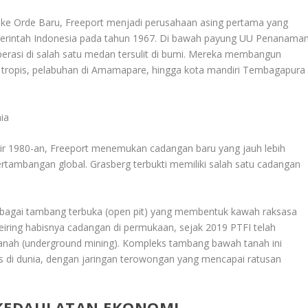
ma ke Orde Baru, Freeport menjadi perusahaan asing pertama yang
erintah Indonesia pada tahun 1967. Di bawah payung UU Penanama
perasi di salah satu medan tersulit di bumi. Mereka membangun
an tropis, pelabuhan di Amamapare, hingga kota mandiri Tembagapura
ia
hir 1980-an, Freeport menemukan cadangan baru yang jauh lebih
rtambangan global. Grasberg terbukti memiliki salah satu cadangan
ebagai tambang terbuka (
open pit
) yang membentuk kawah raksasa
seiring habisnya cadangan di permukaan, sejak 2019 PTFI telah
anah (
underground mining
). Kompleks tambang bawah tanah ini
s di dunia, dengan jaringan terowongan yang mencapai ratusan
 KEDAULATAN EKONOMI