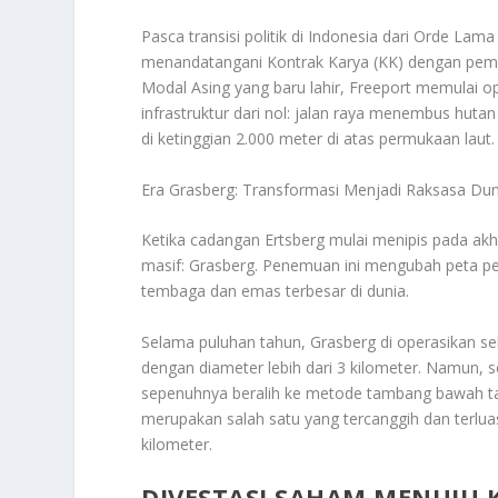
Pasca transisi politik di Indonesia dari Orde La
menandatangani Kontrak Karya (KK) dengan pem
Modal Asing yang baru lahir, Freeport memulai o
infrastruktur dari nol: jalan raya menembus hut
di ketinggian 2.000 meter di atas permukaan laut.
Era Grasberg: Transformasi Menjadi Raksasa Dun
Ketika cadangan Ertsberg mulai menipis pada ak
masif: Grasberg. Penemuan ini mengubah peta pe
tembaga dan emas terbesar di dunia.
Selama puluhan tahun, Grasberg di operasikan s
dengan diameter lebih dari 3 kilometer. Namun, 
sepenuhnya beralih ke metode tambang bawah t
merupakan salah satu yang tercanggih dan terlua
kilometer.
DIVESTASI SAHAM MENUJU