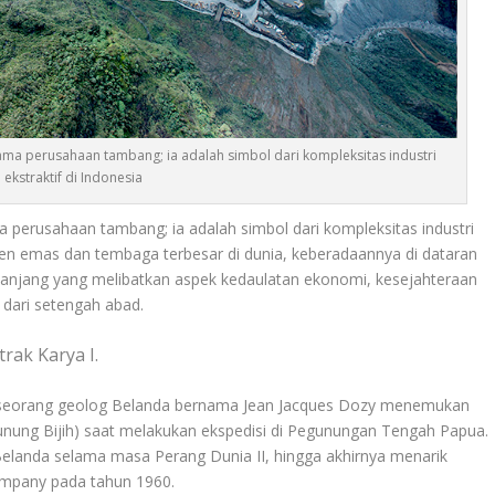
ama perusahaan tambang; ia adalah simbol dari kompleksitas industri
ekstraktif di Indonesia
 perusahaan tambang; ia adalah simbol dari kompleksitas industri
usen emas dan tembaga terbesar di dunia, keberadaannya di dataran
panjang yang melibatkan aspek kedaulatan ekonomi, kesejahteraan
h dari setengah abad.
rak Karya I
.
 seorang geolog Belanda bernama Jean Jacques Dozy menemukan
unung Bijih) saat melakukan ekspedisi di Pegunungan Tengah Papua.
elanda selama masa Perang Dunia II, hingga akhirnya menarik
Company pada tahun 1960.