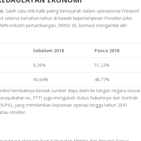
i.
Salah satu titik balik paling bersejarah dalam operasional Freeport
 alot selama bertahun-tahun di bawah kepemimpinan Presiden Joko
UMN industri pertambangan, MIND ID, berhasil mengambil alih
Sebelum 2018
Pasca 2018
9,36%
51,23%
90,64%
48,77%
simbol kembalinya kendali sumber daya alam ke tangan negara sesuai
kesepakatan ini, PTFI juga mengubah status hukumnya dari Kontrak
(IUPK), yang memberikan kepastian operasi hingga tahun 2041
 atau
smelter
.
ng punggung ekonomi bagi Kabupaten Mimika dan Provinsi Papua.