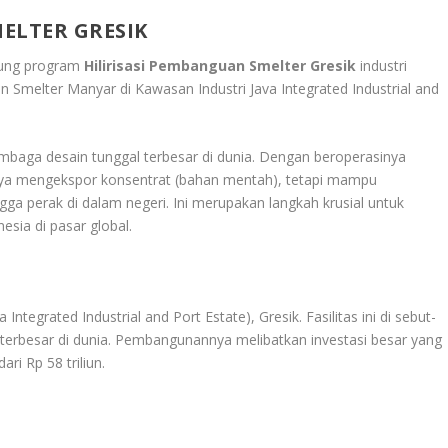
ELTER GRESIK
kung program
Hilirisasi Pembanguan Smelter Gresik
industri
 Smelter Manyar di Kawasan Industri Java Integrated Industrial and
 tembaga desain tunggal terbesar di dunia. Dengan beroperasinya
hanya mengekspor konsentrat (bahan mentah), tetapi mampu
a perak di dalam negeri. Ini merupakan langkah krusial untuk
sia di pasar global.
a Integrated Industrial and Port Estate), Gresik. Fasilitas ini di sebut-
e) terbesar di dunia. Pembangunannya melibatkan investasi besar yang
ari Rp 58 triliun.