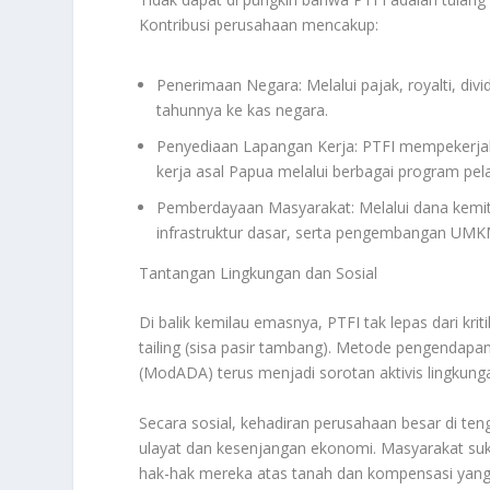
Kontribusi perusahaan mencakup:
Penerimaan Negara: Melalui pajak, royalti, div
tahunnya ke kas negara.
Penyediaan Lapangan Kerja: PTFI mempekerjaka
kerja asal Papua melalui berbagai program pe
Pemberdayaan Masyarakat: Melalui dana kemit
infrastruktur dasar, serta pengembangan UMKM
Tantangan Lingkungan dan Sosial
Di balik kemilau emasnya, PTFI tak lepas dari kri
tailing (sisa pasir tambang). Metode pengendapan
(ModADA) terus menjadi sorotan aktivis lingkun
Secara sosial, kehadiran perusahaan besar di te
ulayat dan kesenjangan ekonomi. Masyarakat su
hak-hak mereka atas tanah dan kompensasi yang 