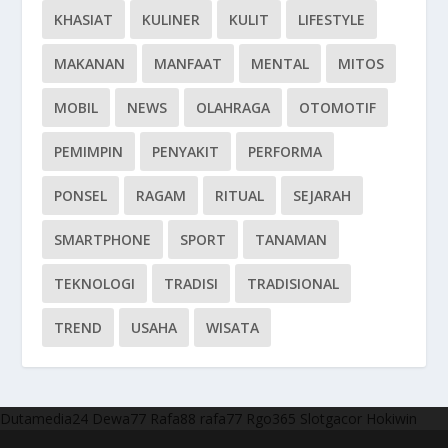
KHASIAT
KULINER
KULIT
LIFESTYLE
MAKANAN
MANFAAT
MENTAL
MITOS
MOBIL
NEWS
OLAHRAGA
OTOMOTIF
PEMIMPIN
PENYAKIT
PERFORMA
PONSEL
RAGAM
RITUAL
SEJARAH
SMARTPHONE
SPORT
TANAMAN
TEKNOLOGI
TRADISI
TRADISIONAL
TREND
USAHA
WISATA
Dutamedia24
Dewa77
Rafa88
rafa77
Rgo365
Slotgacor
Hokiwin