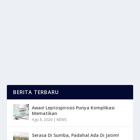
MENELUSURI JEJAK RAKSASA TAMBANG DI
TANAH PAPUA
oleh
LaporanMasa 24
|
Des 20, 2025
|
DAERAH
,
NEWS
|
0
|
PT Freeport Indonesia (PTFI) bukan sekadar nama
perusahaan tambang; ia adalah simbol dari...
BACA SELENGKAPNYA
BERITA TERBARU
Awas! Leptospirosis Punya Komplikasi
Mematikan
Agu 8, 2026
|
NEWS
Serasa Di Sumba, Padahal Ada Di Jatim!