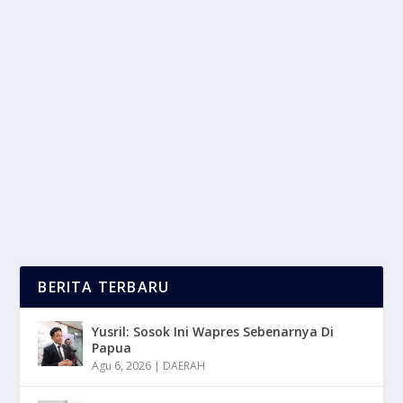
REUNI PENUH HARU: PANGERAN HARRY
TEMUI AYAHNYA, RAJA CHARLES
oleh
LaporanMasa 24
|
Sep 12, 2025
|
NEWS
|
0
|
Reuni Penuh Haru terjadi antara Pangeran Harry dan
ayahnya, Raja Charles III, setelah Raja Charles...
BACA SELENGKAPNYA
BERITA TERBARU
Yusril: Sosok Ini Wapres Sebenarnya Di
Papua
Agu 6, 2026
|
DAERAH