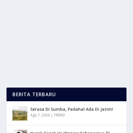
CERITA DAN MITOS LOKAL YANG ADA DI
TELAGA SUNYI BANYUMAS
oleh
LaporanMasa 24
|
Jun 13, 2025
|
DAERAH
|
0
|
Cerita Dan Mitos Lokal Telaga Sunyi Adalah
Campuran Antara Kepercayaan Spiritual, Fenomena
Alam...
BACA SELENGKAPNYA
BERITA TERBARU
Serasa Di Sumba, Padahal Ada Di Jatim!
Agu 7, 2026
|
TREND