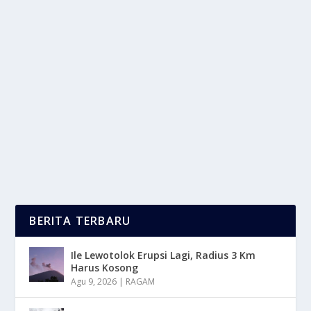
ZAKAT DI BULAN RAMADHAN : UMAT
MUSLIM HARUS MEMAHAMI INI
oleh
LaporanMasa 24
|
Mar 10, 2025
|
LIFESTYLE
|
0
|
Zakat Di Bulan Ramadhan Adalah Salah Satu Amalan
Yang Sangat Di Anjurkan Dalam Agama Islam,
Karena...
BACA SELENGKAPNYA
BERITA TERBARU
Ile Lewotolok Erupsi Lagi, Radius 3 Km
Harus Kosong
Agu 9, 2026
|
RAGAM